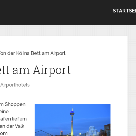
STARTSE
on der Kö ins Bett am Airport
tt am Airport
Airporthotels
zum Shoppen
eine
afen liefern
an der Valk
 vom