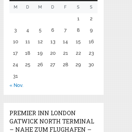
M
D
M
D
F
S
S
1
2
3
4
5
6
7
8
9
10
11
12
13
14
15
16
17
18
19
20
21
22
23
24
25
26
27
28
29
30
31
« Nov.
PREMIER INN LONDON
GATWICK NORTH TERMINAL
– NAHE ZUM FLUGHAFEN –